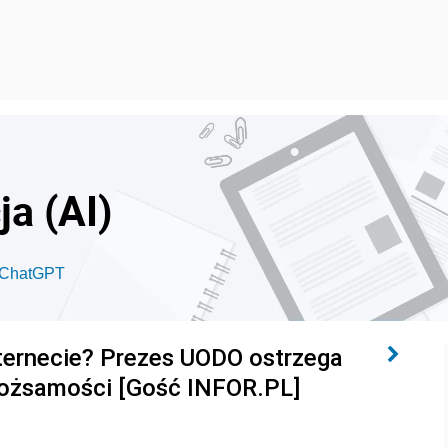
ja (AI)
 ChatGPT
nternecie? Prezes UODO ostrzega
 tożsamości [Gość INFOR.PL]