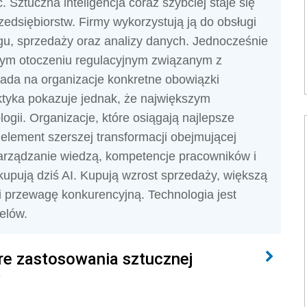
. Sztuczna inteligencja coraz szybciej staje się
dsiębiorstw. Firmy wykorzystują ją do obsługi
ngu, sprzedaży oraz analizy danych. Jednocześnie
owym otoczeniu regulacyjnym związanym z
kłada na organizacje konkretne obowiązki
ktyka pokazuje jednak, że największym
gii. Organizacje, które osiągają najlepsze
ko element szerszej transformacji obejmującej
zarządzanie wiedzą, kompetencje pracowników i
kupują dziś AI. Kupują wzrost sprzedaży, większą
i przewagę konkurencyjną. Technologia jest
elów.
óre zastosowania sztucznej
y