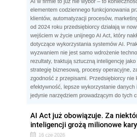
AI w firmie to już nie wybór – to konieczność
elementem codziennego funkcjonowania prze
klientów, automatyzacji procesów, marketi
od 2024 roku przedsiębiorcy działają w n
wejściem w życie unijnego AI Act, który na
dotyczące wykorzystania systemów AI. Pra
wyzwaniem nie jest samo wdrożenie technolo
rezultaty, traktują sztuczną inteligencję ja
strategię biznesową, procesy operacyjne, 
zgodność z przepisami. Przedsiębiorcy nie 
efektywność, lepsze wykorzystanie danych 
jedynie narzędziem prowadzącym do tych c
AI Act już obowiązuje. Za niekt
inteligencji grożą milionowe kar
16 cze 2026