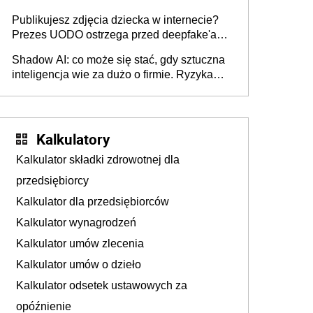
Publikujesz zdjęcia dziecka w internecie?
Prezes UODO ostrzega przed deepfake'ami i
kradzieżą tożsamości [Gość INFOR.PL]
Shadow AI: co może się stać, gdy sztuczna
inteligencja wie za dużo o firmie. Ryzyka
braku kontroli stosowania narzędzi AI przez
pracowników
Kalkulatory
Kalkulator składki zdrowotnej dla
przedsiębiorcy
Kalkulator dla przedsiębiorców
Kalkulator wynagrodzeń
Kalkulator umów zlecenia
Kalkulator umów o dzieło
Kalkulator odsetek ustawowych za
opóźnienie