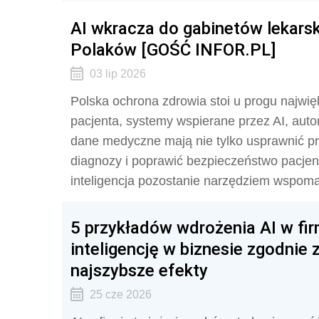
AI wkracza do gabinetów lekarsk
Polaków [GOŚĆ INFOR.PL]
03 lip 2026
Polska ochrona zdrowia stoi u progu najwięk
pacjenta, systemy wspierane przez AI, auto
dane medyczne mają nie tylko usprawnić pr
diagnozy i poprawić bezpieczeństwo pacjen
inteligencja pozostanie narzędziem wspom
5 przykładów wdrożenia AI w fi
inteligencję w biznesie zgodnie
najszybsze efekty
25 cze 2026