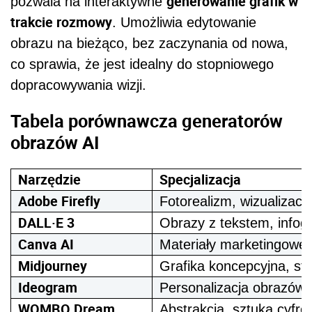
generowanie grafik w
pozwala na interaktywne
trakcie rozmowy
. Umożliwia edytowanie
obrazu na bieżąco, bez zaczynania od nowa,
co sprawia, że jest idealny do stopniowego
dopracowywania wizji.
Tabela porównawcza generatorów
obrazów AI
Narzędzie
Specjalizacja
Adobe Firefly
Fotorealizm, wizualizacj
DALL·E 3
Obrazy z tekstem, infogr
Canva AI
Materiały marketingowe, 
Midjourney
Grafika koncepcyjna, sty
Ideogram
Personalizacja obrazów
WOMBO Dream
Abstrakcja, sztuka cyfr