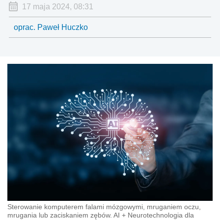
17 maja 2024, 08:31
oprac. Paweł Huczko
Sterowanie komputerem falami mózgowymi, mruganiem oczu,
mrugania lub zaciskaniem zębów. AI + Neurotechnologia dla