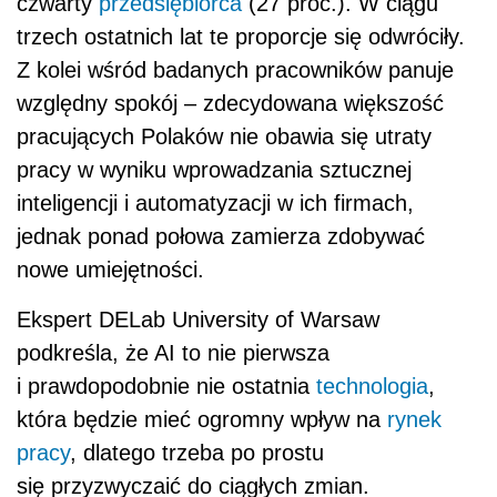
czwarty
przedsiębiorca
(27 proc.). W ciągu
trzech ostatnich lat te proporcje się odwróciły.
Z kolei wśród badanych pracowników panuje
względny spokój – zdecydowana większość
pracujących Polaków nie obawia się utraty
pracy w wyniku wprowadzania sztucznej
inteligencji i automatyzacji w ich firmach,
jednak ponad połowa zamierza zdobywać
nowe umiejętności.
Ekspert DELab University of Warsaw
podkreśla, że AI to nie pierwsza
i prawdopodobnie nie ostatnia
technologia
,
która będzie mieć ogromny wpływ na
rynek
pracy
, dlatego trzeba po prostu
się przyzwyczaić do ciągłych zmian.