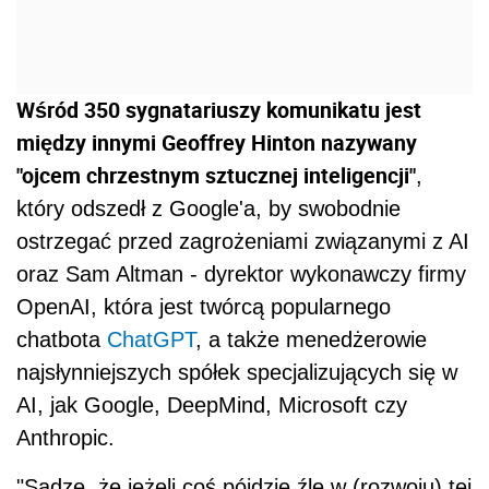
Wśród 350 sygnatariuszy komunikatu jest
między innymi Geoffrey Hinton nazywany
"ojcem chrzestnym sztucznej inteligencji"
,
który odszedł z Google'a, by swobodnie
ostrzegać przed zagrożeniami związanymi z AI
oraz Sam Altman - dyrektor wykonawczy firmy
OpenAI, która jest twórcą popularnego
chatbota
ChatGPT
, a także menedżerowie
najsłynniejszych spółek specjalizujących się w
AI, jak Google, DeepMind, Microsoft czy
Anthropic.
"Sądzę, że jeżeli coś pójdzie źle w (rozwoju) tej