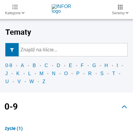
Kategorie
Serwisy
Tematy
0-9
A
B
C
D
E
F
G
H
I
J
K
L
M
N
O
P
R
S
T
U
V
W
Z
0-9
życie (1)