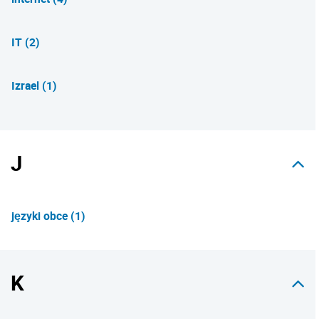
IT (2)
Izrael (1)
J
języki obce (1)
K