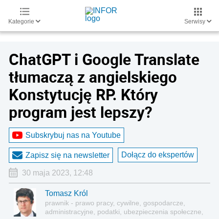
Kategorie
Serwisy
ChatGPT i Google Translate
tłumaczą z angielskiego
Konstytucję RP. Który
program jest lepszy?
Subskrybuj nas na Youtube
Dołącz do ekspertów
Zapisz się na newsletter
30 maja 2023, 12:48
Tomasz Król
prawnik - prawo pracy, cywilne, gospodarcze,
administracyjne, podatki, ubezpieczenia społeczne,