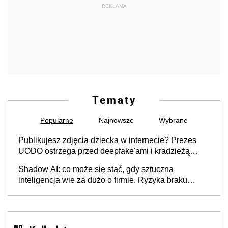
REKLAMA
Tematy
Popularne
Najnowsze
Wybrane
Publikujesz zdjęcia dziecka w internecie? Prezes
UODO ostrzega przed deepfake'ami i kradzieżą
tożsamości [Gość INFOR.PL]
Shadow AI: co może się stać, gdy sztuczna
inteligencja wie za dużo o firmie. Ryzyka braku
kontroli stosowania narzędzi AI przez pracowników