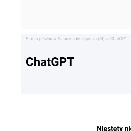
»
»
Strona główna
Sztuczna inteligencja (AI)
ChatGPT
ChatGPT
Niestety ni